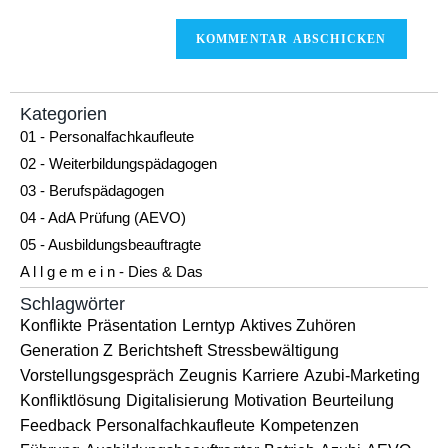
Kategorien
01 - Personalfachkaufleute
02 - Weiterbildungspädagogen
03 - Berufspädagogen
04 - AdA Prüfung (AEVO)
05 - Ausbildungsbeauftragte
A l l g e m e i n - Dies & Das
Schlagwörter
Konflikte
Präsentation
Lerntyp
Aktives Zuhören
Generation Z
Berichtsheft
Stressbewältigung
Vorstellungsgespräch
Zeugnis
Karriere
Azubi-Marketing
Konfliktlösung
Digitalisierung
Motivation
Beurteilung
Feedback
Personalfachkaufleute
Kompetenzen