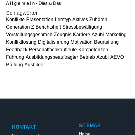
A l l g e m e i n - Dies & Das
Schlagwörter
Konflikte
Präsentation
Lerntyp
Aktives Zuhören
Generation Z
Berichtsheft
Stressbewältigung
Vorstellungsgespräch
Zeugnis
Karriere
Azubi-Marketing
Konfliktlösung
Digitalisierung
Motivation
Beurteilung
Feedback
Personalfachkaufleute
Kompetenzen
Führung
Ausbildungsbeauftragter
Betrieb
Azubi
AEVO
Prüfung
Ausbilder
SITEMAP
KONTAKT
Home