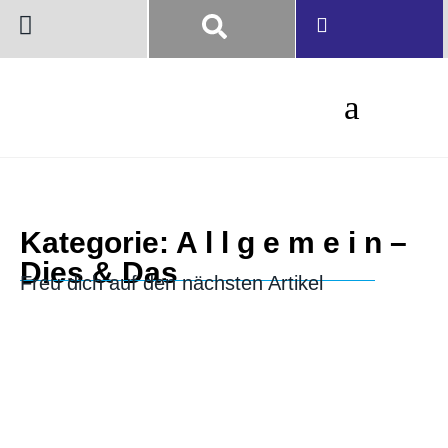
Kategorie: A l l g e m e i n –
Dies & Das
Freu dich auf den nächsten Artikel