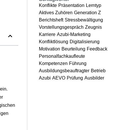
Konflikte
Präsentation
Lerntyp
Aktives Zuhören
Generation Z
Berichtsheft
Stressbewältigung
Vorstellungsgespräch
Zeugnis
Karriere
Azubi-Marketing
Konfliktlösung
Digitalisierung
Motivation
Beurteilung
Feedback
Personalfachkaufleute
Kompetenzen
Führung
Ausbildungsbeauftragter
Betrieb
Azubi
AEVO
Prüfung
Ausbilder
ein.
er
gischen
igen