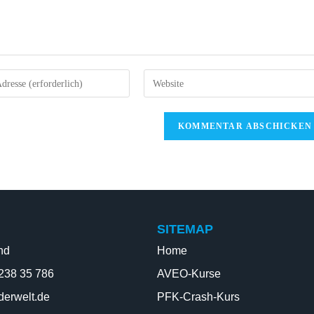
SITEMAP
nd
Home
 238 35 786
AVEO-Kurse
derwelt.de
PFK-Crash-Kurs