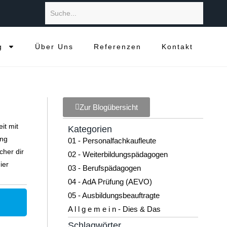
g
Über Uns
Referenzen
Kontakt
Zur Blogübersicht
it mit
Kategorien
ung
01 - Personalfachkaufleute
cher dir
02 - Weiterbildungspädagogen
ier
03 - Berufspädagogen
04 - AdA Prüfung (AEVO)
05 - Ausbildungsbeauftragte
A l l g e m e i n - Dies & Das
Schlagwörter