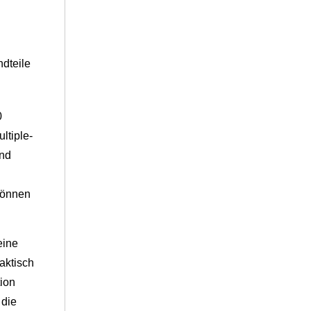
ndteile
0
ltiple-
und
können
eine
aktisch
tion
 die