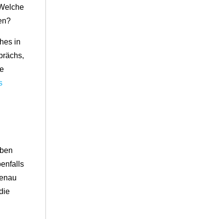
 Welche
len?
hes in
prächs,
ge
s
eben
enfalls
genau
die