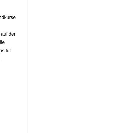
endkurse
 auf der
die
ps für
.