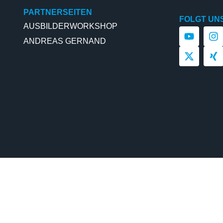
PARTNERSEITEN
FOLGT UN
AUSBILDERWORKSHOP
ANDREAS GERNAND
©2026 | Ausbilderwelt | Webdesign by
S&F-Harbour
IM