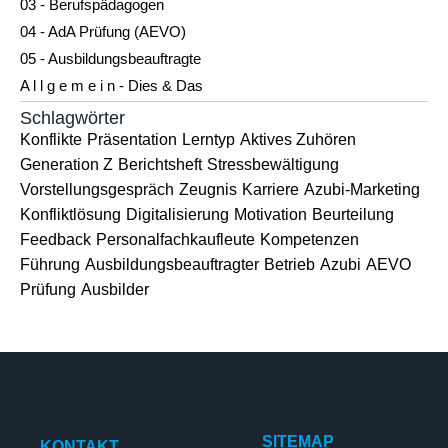
03 - Berufspädagogen
04 - AdA Prüfung (AEVO)
05 - Ausbildungsbeauftragte
A l l g e m e i n - Dies & Das
Schlagwörter
Konflikte
Präsentation
Lerntyp
Aktives Zuhören
Generation Z
Berichtsheft
Stressbewältigung
Vorstellungsgespräch
Zeugnis
Karriere
Azubi-Marketing
Konfliktlösung
Digitalisierung
Motivation
Beurteilung
Feedback
Personalfachkaufleute
Kompetenzen
Führung
Ausbildungsbeauftragter
Betrieb
Azubi
AEVO
Prüfung
Ausbilder
SITEMAP
KONTAKT