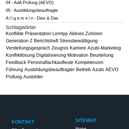
04 - AdA Prüfung (AEVO)
05 - Ausbildungsbeauftragte
A l l g e m e i n - Dies & Das
Schlagwörter
Konflikte
Präsentation
Lerntyp
Aktives Zuhören
Generation Z
Berichtsheft
Stressbewältigung
Vorstellungsgespräch
Zeugnis
Karriere
Azubi-Marketing
Konfliktlösung
Digitalisierung
Motivation
Beurteilung
Feedback
Personalfachkaufleute
Kompetenzen
Führung
Ausbildungsbeauftragter
Betrieb
Azubi
AEVO
Prüfung
Ausbilder
SITEMAP
KONTAKT
Home