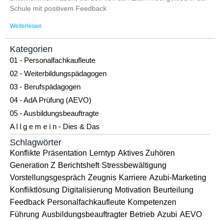
Schule mit positivem Feedback
Weiterlesen
Kategorien
01 - Personalfachkaufleute
02 - Weiterbildungspädagogen
03 - Berufspädagogen
04 - AdA Prüfung (AEVO)
05 - Ausbildungsbeauftragte
A l l g e m e i n - Dies & Das
Schlagwörter
Konflikte
Präsentation
Lerntyp
Aktives Zuhören
Generation Z
Berichtsheft
Stressbewältigung
Vorstellungsgespräch
Zeugnis
Karriere
Azubi-Marketing
Konfliktlösung
Digitalisierung
Motivation
Beurteilung
Feedback
Personalfachkaufleute
Kompetenzen
Führung
Ausbildungsbeauftragter
Betrieb
Azubi
AEVO