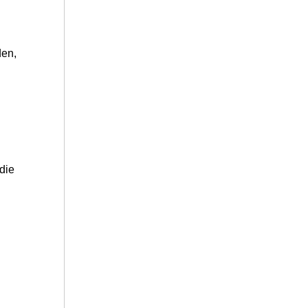
den,
die