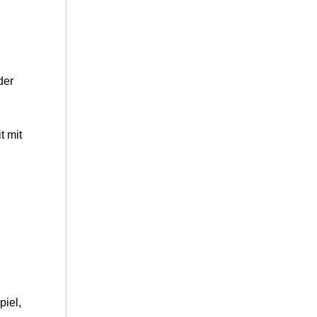
der
t mit
piel,