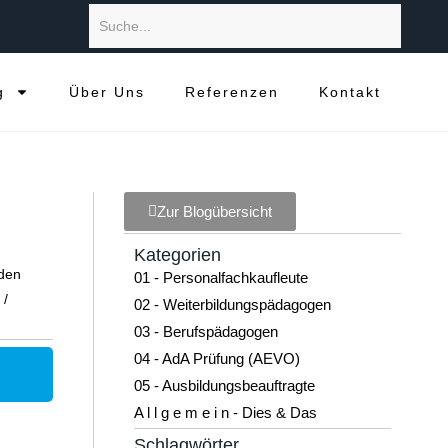
g
Über Uns
Referenzen
Kontakt
Zur Blogübersicht
Kategorien
 den
01 - Personalfachkaufleute
 /
02 - Weiterbildungspädagogen
03 - Berufspädagogen
04 - AdA Prüfung (AEVO)
05 - Ausbildungsbeauftragte
A l l g e m e i n - Dies & Das
Schlagwörter