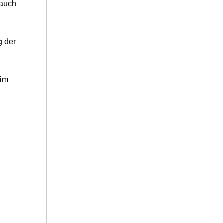
 auch
g der
 im