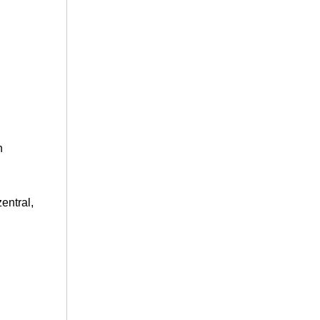
n
entral,