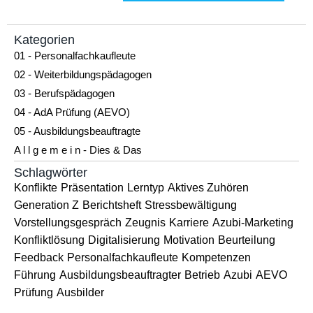
Kategorien
01 - Personalfachkaufleute
02 - Weiterbildungspädagogen
03 - Berufspädagogen
04 - AdA Prüfung (AEVO)
05 - Ausbildungsbeauftragte
A l l g e m e i n - Dies & Das
Schlagwörter
Konflikte
Präsentation
Lerntyp
Aktives Zuhören
Generation Z
Berichtsheft
Stressbewältigung
Vorstellungsgespräch
Zeugnis
Karriere
Azubi-Marketing
Konfliktlösung
Digitalisierung
Motivation
Beurteilung
Feedback
Personalfachkaufleute
Kompetenzen
Führung
Ausbildungsbeauftragter
Betrieb
Azubi
AEVO
Prüfung
Ausbilder