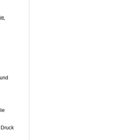
tt,
 und
die
 Druck