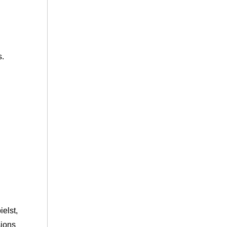
s.
ielst,
sions