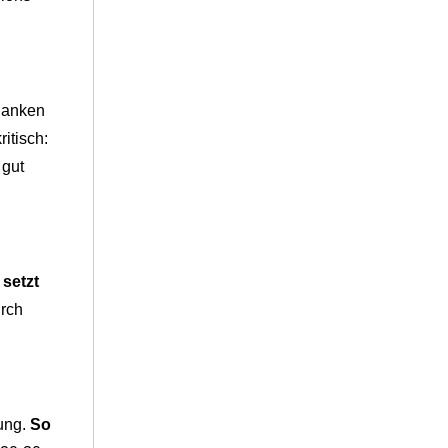
edanken
itisch:
 gut
 setzt
urch
fung.
So