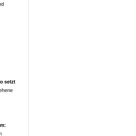
nd
o setzt
sehene
um:
h