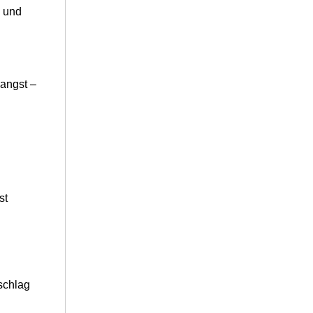
e und
sangst –
st
schlag