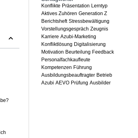
Konflikte
Präsentation
Lerntyp
Aktives Zuhören
Generation Z
Berichtsheft
Stressbewältigung
Vorstellungsgespräch
Zeugnis
Karriere
Azubi-Marketing
Konfliktlösung
Digitalisierung
Motivation
Beurteilung
Feedback
Personalfachkaufleute
Kompetenzen
Führung
Ausbildungsbeauftragter
Betrieb
Azubi
AEVO
Prüfung
Ausbilder
abe?
ich