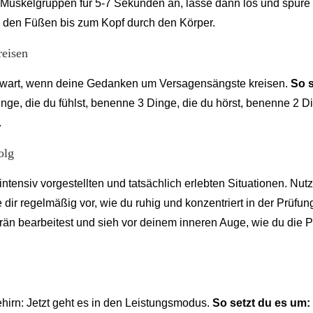
uskelgruppen für 5-7 Sekunden an, lasse dann los und spüre
 den Füßen bis zum Kopf durch den Körper.
reisen
genwart, wenn deine Gedanken um Versagensängste kreisen.
So s
nge, die du fühlst, benenne 3 Dinge, die du hörst, benenne 2 D
.
olg
ntensiv vorgestellten und tatsächlich erlebten Situationen. Nut
e dir regelmäßig vor, wie du ruhig und konzentriert in der Prüfung 
erän bearbeitest und sieh vor deinem inneren Auge, wie du die 
hirn: Jetzt geht es in den Leistungsmodus.
So setzt du es um: