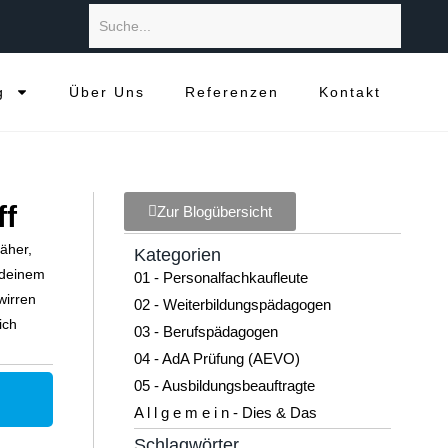
g
Über Uns
Referenzen
Kontakt
ff
Zur Blogübersicht
äher,
Kategorien
 deinem
01 - Personalfachkaufleute
wirren
02 - Weiterbildungspädagogen
ich
03 - Berufspädagogen
04 - AdA Prüfung (AEVO)
05 - Ausbildungsbeauftragte
A l l g e m e i n - Dies & Das
Schlagwörter