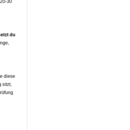
 20-30
etzt du
inge,
ze diese
sitzt,
Prüfung