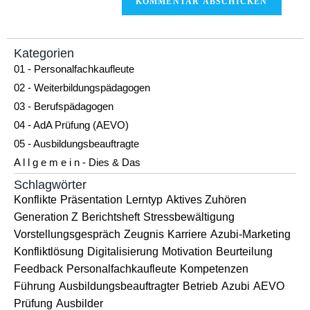
Kategorien
01 - Personalfachkaufleute
02 - Weiterbildungspädagogen
03 - Berufspädagogen
04 - AdA Prüfung (AEVO)
05 - Ausbildungsbeauftragte
A l l g e m e i n - Dies & Das
Schlagwörter
Konflikte
Präsentation
Lerntyp
Aktives Zuhören
Generation Z
Berichtsheft
Stressbewältigung
Vorstellungsgespräch
Zeugnis
Karriere
Azubi-Marketing
Konfliktlösung
Digitalisierung
Motivation
Beurteilung
Feedback
Personalfachkaufleute
Kompetenzen
Führung
Ausbildungsbeauftragter
Betrieb
Azubi
AEVO
Prüfung
Ausbilder