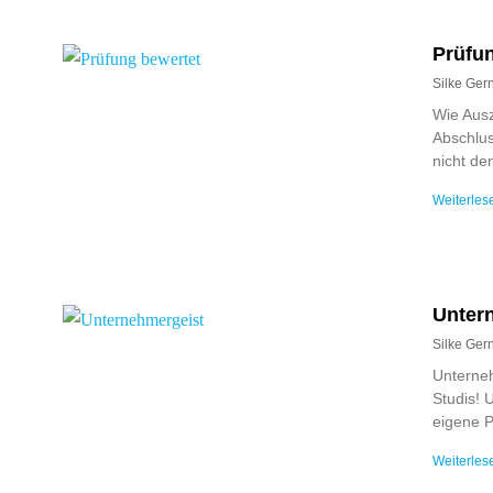
Prüfun
Silke Ge
Wie Ausz
Abschlus
nicht de
Weiterles
Unter
Silke Ge
Unterne
Studis! 
eigene P
Weiterles