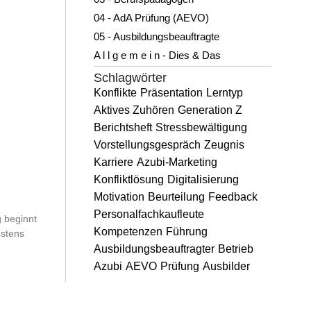
04 - AdA Prüfung (AEVO)
05 - Ausbildungsbeauftragte
A l l g e m e i n - Dies & Das
Schlagwörter
Konflikte
Präsentation
Lerntyp
Aktives Zuhören
Generation Z
Berichtsheft
Stressbewältigung
Vorstellungsgespräch
Zeugnis
Karriere
Azubi-Marketing
Konfliktlösung
Digitalisierung
Motivation
Beurteilung
Feedback
Personalfachkaufleute
 beginnt
Kompetenzen
Führung
estens
Ausbildungsbeauftragter
Betrieb
Azubi
AEVO
Prüfung
Ausbilder