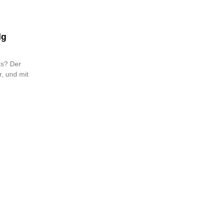
lg
as? Der
, und mit