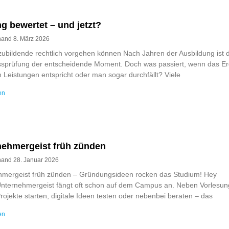
g bewertet – und jetzt?
rnand
8. März 2026
ubildende rechtlich vorgehen können Nach Jahren der Ausbildung ist d
sprüfung der entscheidende Moment. Doch was passiert, wenn das Er
n Leistungen entspricht oder man sogar durchfällt? Viele
en
nehmergeist früh zünden
rnand
28. Januar 2026
hmergeist früh zünden – Gründungsideen rocken das Studium! Hey
Unternehmergeist fängt oft schon auf dem Campus an. Neben Vorlesu
rojekte starten, digitale Ideen testen oder nebenbei beraten – das
en