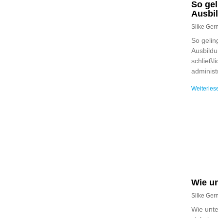
So gel
Ausbi
Silke Ge
So gelin
Ausbildu
schließl
administr
Weiterles
Wie u
Silke Ge
Wie unte