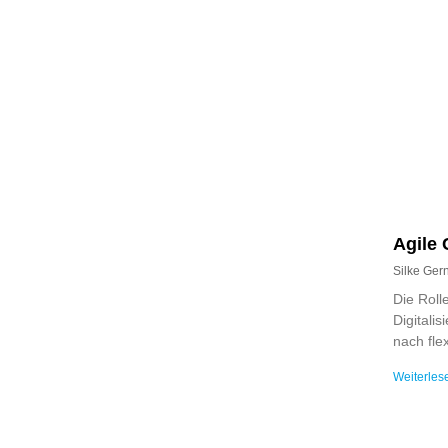
Agile
Silke Ge
Die Roll
Digitali
nach fle
Weiterles