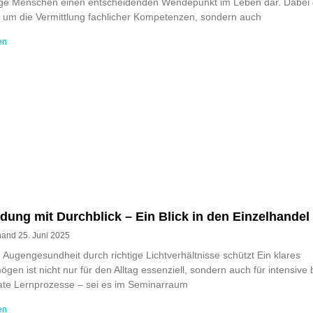
nge Menschen einen entscheidenden Wendepunkt im Leben dar. Dabei 
r um die Vermittlung fachlicher Kompetenzen, sondern auch
en
dung mit Durchblick – Ein Blick in den Einzelhandel
rnand
25. Juni 2025
Augengesundheit durch richtige Lichtverhältnisse schützt Ein klares
gen ist nicht nur für den Alltag essenziell, sondern auch für intensive 
ate Lernprozesse – sei es im Seminarraum
en