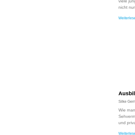
viele ju
nicht nu
Weiterles
Ausbil
Silke Ge
Wie man 
Sehvermö
und priv
Weiterles