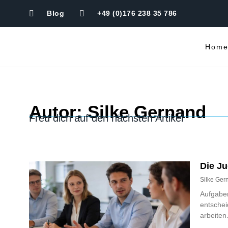
Blog
+49 (0)176 238 35 786
Hom
Autor:
Silke Gernand
Freu dich auf den nächsten Artikel
Die Ju
Silke Ge
Aufgaben
entschei
arbeiten