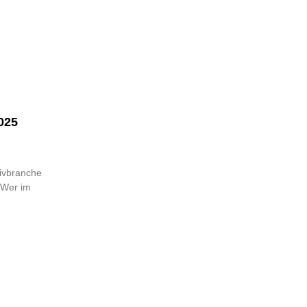
025
tivbranche
. Wer im