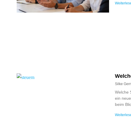
Weiterles
Welch
Silke Ge
Welche S
ein neue
beim Bli
Weiterles