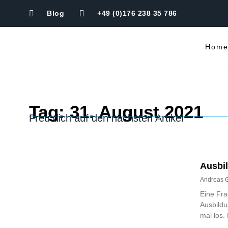
Blog
+49 (0)176 238 35 786
Hom
Tag: 31. August 2021
Freu dich auf den nächsten Artikel
Ausbil
Andreas 
Eine Fra
Ausbildu
mal los.