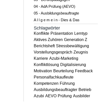
04 - AdA Prüfung (AEVO)
05 - Ausbildungsbeauftragte
A l l g e m e i n - Dies & Das
Schlagwörter
Konflikte
Präsentation
Lerntyp
Aktives Zuhören
Generation Z
Berichtsheft
Stressbewältigung
Vorstellungsgespräch
Zeugnis
Karriere
Azubi-Marketing
Konfliktlösung
Digitalisierung
Motivation
Beurteilung
Feedback
Personalfachkaufleute
Kompetenzen
Führung
Ausbildungsbeauftragter
Betrieb
Azubi
AEVO
Prüfung
Ausbilder