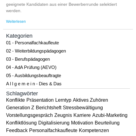
geeignete Kandidaten aus einer Bewerberrunde selektiert
werden.
Weiterlesen
Kategorien
01 - Personalfachkaufleute
02 - Weiterbildungspädagogen
03 - Berufspädagogen
04 - AdA Prüfung (AEVO)
05 - Ausbildungsbeauftragte
A l l g e m e i n - Dies & Das
Schlagwörter
Konflikte
Präsentation
Lerntyp
Aktives Zuhören
Generation Z
Berichtsheft
Stressbewältigung
Vorstellungsgespräch
Zeugnis
Karriere
Azubi-Marketing
Konfliktlösung
Digitalisierung
Motivation
Beurteilung
Feedback
Personalfachkaufleute
Kompetenzen