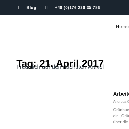
Blog
+49 (0)176 238 35 786
Hom
Tag: 21. April 2017
Freu dich auf den nächsten Artikel
Arbeit
Andreas 
Grünbuch
ein „Grü
über die