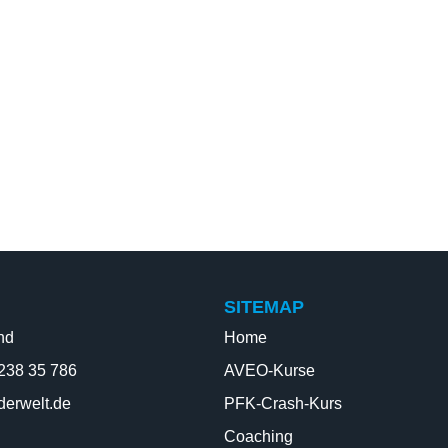
SITEMAP
nd
Home
 238 35 786
AVEO-Kurse
derwelt.de
PFK-Crash-Kurs
Coaching