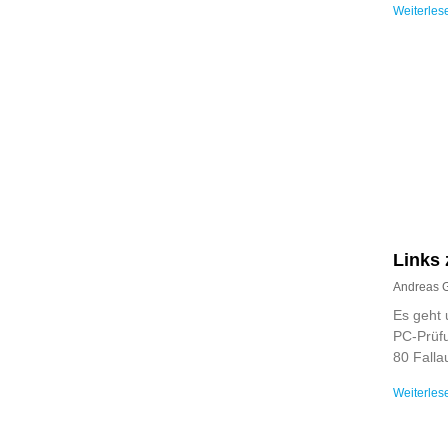
Weiterles
Links 
Andreas 
Es geht 
PC-Prüfu
80 Falla
Weiterles