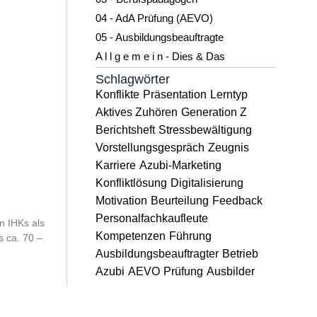
04 - AdA Prüfung (AEVO)
05 - Ausbildungsbeauftragte
A l l g e m e i n - Dies & Das
Schlagwörter
Konflikte
Präsentation
Lerntyp
Aktives Zuhören
Generation Z
Berichtsheft
Stressbewältigung
Vorstellungsgespräch
Zeugnis
Karriere
Azubi-Marketing
Konfliktlösung
Digitalisierung
Motivation
Beurteilung
Feedback
Personalfachkaufleute
en IHKs als
Kompetenzen
Führung
 ca. 70 –
Ausbildungsbeauftragter
Betrieb
Azubi
AEVO
Prüfung
Ausbilder