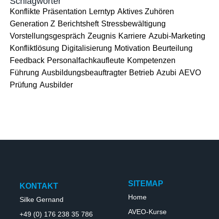
Schlagwörter
Konflikte
Präsentation
Lerntyp
Aktives Zuhören
Generation Z
Berichtsheft
Stressbewältigung
Vorstellungsgespräch
Zeugnis
Karriere
Azubi-Marketing
Konfliktlösung
Digitalisierung
Motivation
Beurteilung
Feedback
Personalfachkaufleute
Kompetenzen
Führung
Ausbildungsbeauftragter
Betrieb
Azubi
AEVO
Prüfung
Ausbilder
SITEMAP
KONTAKT
Home
Silke Gernand
AVEO-Kurse
+49 (0) 176 238 35 786