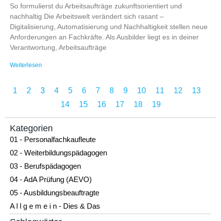
So formulierst du Arbeitsaufträge zukunftsorientiert und
nachhaltig Die Arbeitswelt verändert sich rasant –
Digitalisierung, Automatisierung und Nachhaltigkeit stellen neue
Anforderungen an Fachkräfte. Als Ausbilder liegt es in deiner
Verantwortung, Arbeitsaufträge
Weiterlesen
1
2
3
4
5
6
7
8
9
10
11
12
13
14
15
16
17
18
19
Kategorien
01 - Personalfachkaufleute
02 - Weiterbildungspädagogen
03 - Berufspädagogen
04 - AdA Prüfung (AEVO)
05 - Ausbildungsbeauftragte
A l l g e m e i n - Dies & Das