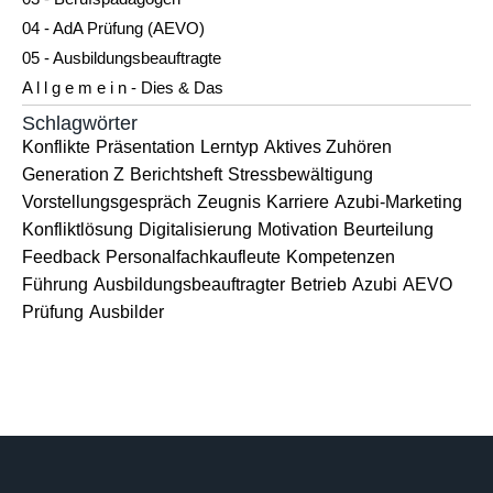
04 - AdA Prüfung (AEVO)
05 - Ausbildungsbeauftragte
A l l g e m e i n - Dies & Das
Schlagwörter
Konflikte
Präsentation
Lerntyp
Aktives Zuhören
Generation Z
Berichtsheft
Stressbewältigung
Vorstellungsgespräch
Zeugnis
Karriere
Azubi-Marketing
Konfliktlösung
Digitalisierung
Motivation
Beurteilung
Feedback
Personalfachkaufleute
Kompetenzen
Führung
Ausbildungsbeauftragter
Betrieb
Azubi
AEVO
Prüfung
Ausbilder