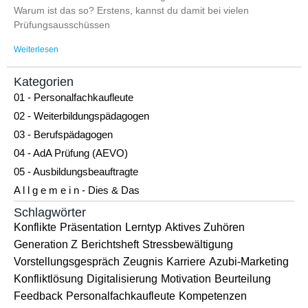
Warum ist das so? Erstens, kannst du damit bei vielen
Prüfungsausschüssen
Weiterlesen
Kategorien
01 - Personalfachkaufleute
02 - Weiterbildungspädagogen
03 - Berufspädagogen
04 - AdA Prüfung (AEVO)
05 - Ausbildungsbeauftragte
A l l g e m e i n - Dies & Das
Schlagwörter
Konflikte
Präsentation
Lerntyp
Aktives Zuhören
Generation Z
Berichtsheft
Stressbewältigung
Vorstellungsgespräch
Zeugnis
Karriere
Azubi-Marketing
Konfliktlösung
Digitalisierung
Motivation
Beurteilung
Feedback
Personalfachkaufleute
Kompetenzen